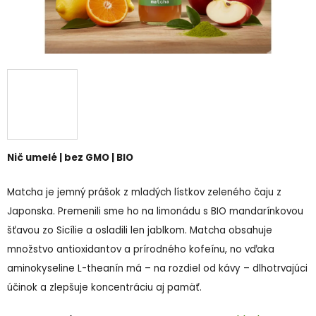
Nič umelé | bez GMO | BIO
Matcha je jemný prášok z mladých lístkov zeleného čaju z
Japonska. Premenili sme ho na limonádu s BIO mandarínkovou
šťavou zo Sicílie a osladili len jablkom. Matcha obsahuje
množstvo antioxidantov a prírodného kofeínu, no vďaka
aminokyseline L-theanín má – na rozdiel od kávy – dlhotrvajúci
účinok a zlepšuje koncentráciu aj pamäť.