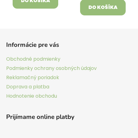
DO KOŠÍKA
DO KOŠÍKA
Z
á
Informácie pre vás
p
ä
Obchodné podmienky
t
Podmienky ochrany osobných údajov
i
Reklamačný poriadok
e
Doprava a platba
Hodnotenie obchodu
Prijímame online platby