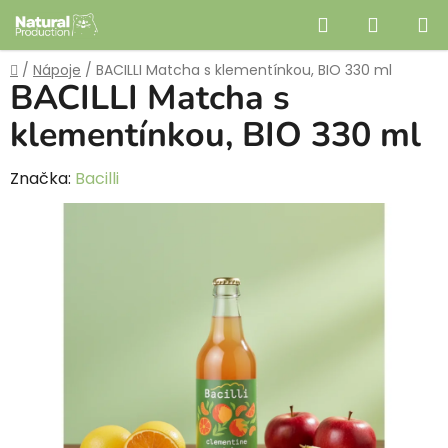
Prejsť
Hľadať
NÁKUP
na
obsah
KOŠÍK
Domov
/
Nápoje
/
BACILLI Matcha s klementínkou, BIO 330 ml
BACILLI Matcha s
klementínkou, BIO 330 ml
Značka:
Bacilli