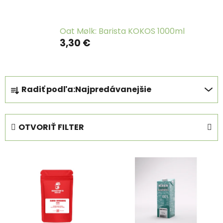
Oat Mølk: Barista KOKOS 1000ml
3,30 €
R
Radiť podľa:
Najpredávanejšie
a
d
e
OTVORIŤ FILTER
n
i
V
e
ý
p
p
r
i
o
s
d
p