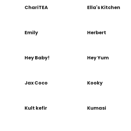
ChariTEA
Ella's Kitchen
Emily
Herbert
Hey Baby!
Hey Yum
Jax Coco
Kooky
Kult kefir
Kumasi