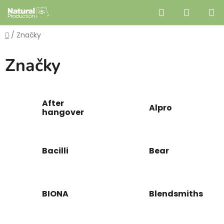
Prejsť
Hľadať
NÁKUP
na
obsah
KOŠÍK
Domov
/
Značky
Značky
After
Alpro
hangover
Bacilli
Bear
BIONA
Blendsmiths