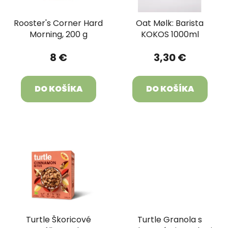
u
r
k
Rooster's Corner Hard
Oat Mølk: Barista
o
t
Morning, 200 g
KOKOS 1000ml
d
o
u
v
8 €
3,30 €
k
t
DO KOŠÍKA
DO KOŠÍKA
o
v
Turtle Škoricové
Turtle Granola s