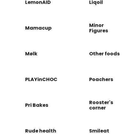
LemonAID
Liqoil
Minor
Mamacup
Figures
Mølk
Other foods
PLAYinCHOC
Poachers
Rooster's
Pri Bakes
corner
Rude health
Smileat