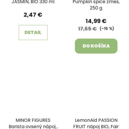
JASMÍN, BIO 330 ml
Pumpkin spice zmes,
250 g
2,47 €
14,99 €
17,65 €
(–15 %)
DETAIL
DO KOŠÍKA
MINOR FIGURES
LemonAid PASSION
Barista ovsený nápoj ,
FRUIT nápoj BIO, Fair