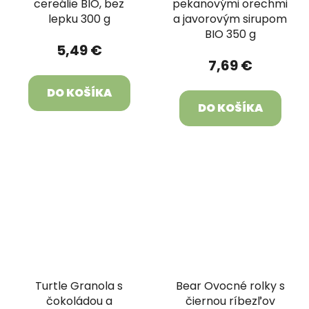
cereálie BIO, bez
pekanovými orechmi
lepku 300 g
a javorovým sirupom
BIO 350 g
5,49 €
7,69 €
DO KOŠÍKA
DO KOŠÍKA
Turtle Granola s
Bear Ovocné rolky s
čokoládou a
čiernou ríbezľov