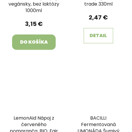
vegánsky, bez laktózy
trade 330ml
1000ml
2,47 €
3,15 €
DETAIL
DO KOŠÍKA
LemonAid Nápoj z
BACILLI
červeného
Fermentovaná
pomaranča, BIO, Fair
LIMONÁDA Šumivý