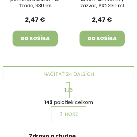
Trade, 330 ml
zázvor, BIO 330 ml
2,47 €
2,47 €
DO KOŠÍKA
DO KOŠÍKA
NAČÍTAŤ 24 ĎALŠÍCH
S
1
6
t
r
O
á
142
položiek celkom
v
n
l
k
HORE
á
o
d
v
a
a
Zdravo a chutne
n