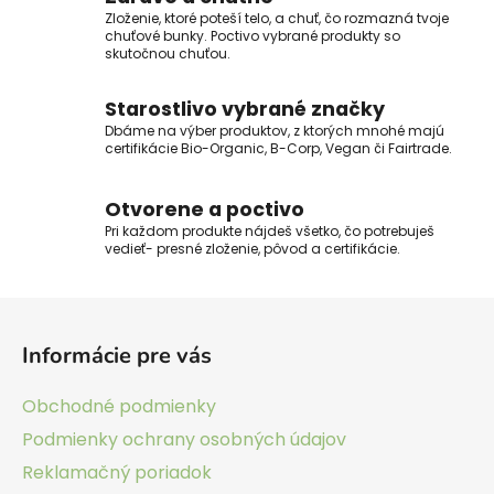
c
i
Zloženie, ktoré poteší telo, a chuť, čo rozmazná tvoje
i
chuťové bunky. Poctivo vybrané produkty so
e
e
skutočnou chuťou.
p
r
Starostlivo vybrané značky
v
Dbáme na výber produktov, z ktorých mnohé majú
k
certifikácie Bio-Organic, B-Corp, Vegan či Fairtrade.
y
v
Otvorene a poctivo
ý
Pri každom produkte nájdeš všetko, čo potrebuješ
p
vedieť- presné zloženie, pôvod a certifikácie.
i
s
Z
u
á
Informácie pre vás
p
ä
Obchodné podmienky
t
Podmienky ochrany osobných údajov
i
Reklamačný poriadok
e