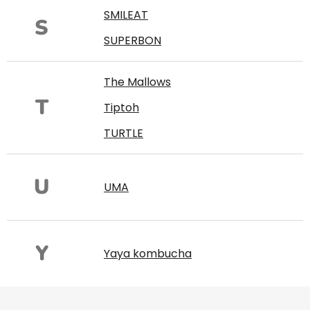
SMILEAT
S
SUPERBON
The Mallows
T
Tiptoh
TURTLE
U
UMA
Y
Yaya kombucha
Z