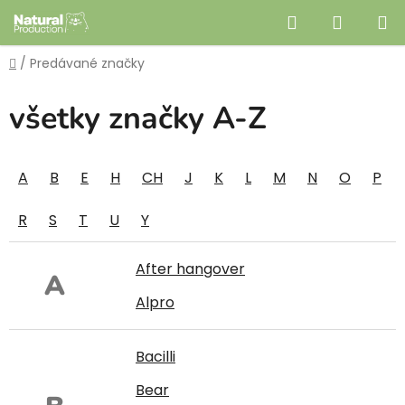
Prejsť
Hľadať
NÁKUP
na
obsah
KOŠÍK
Domov
/
Predávané značky
všetky značky A-Z
A
B
E
H
CH
J
K
L
M
N
O
P
R
S
T
U
Y
After hangover
A
Alpro
Bacilli
Bear