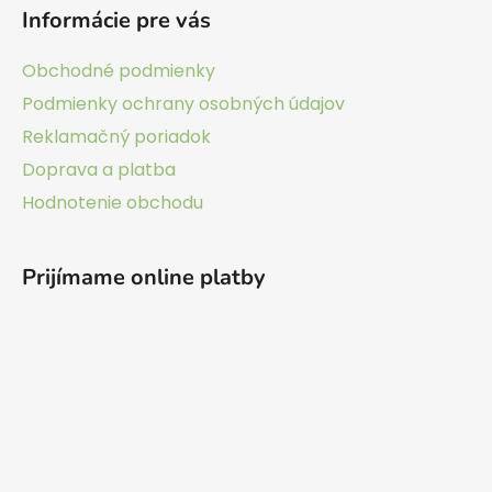
á
Informácie pre vás
p
ä
Obchodné podmienky
t
Podmienky ochrany osobných údajov
i
Reklamačný poriadok
e
Doprava a platba
Hodnotenie obchodu
Prijímame online platby