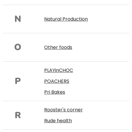
N
Natural Production
O
Other foods
PLAYinCHOC
P
POACHERS
Pri Bakes
Rooster's corner
R
Rude health