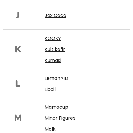
J
Jax Coco
KOOKY
K
Kult kefir
Kumasi
LemonAID
L
Liqoil
Mamacup
M
Minor Figures
Mølk