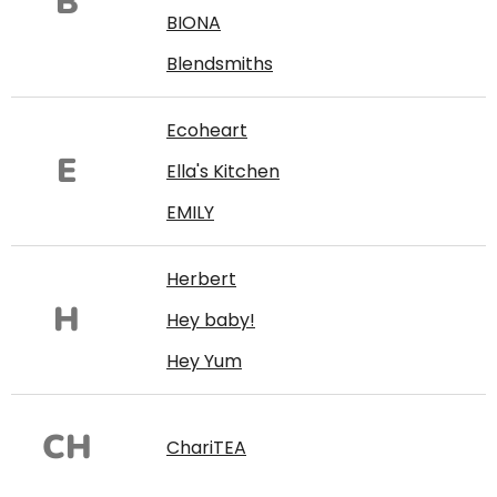
B
BIONA
Blendsmiths
Ecoheart
E
Ella's Kitchen
EMILY
Herbert
H
Hey baby!
Hey Yum
CH
ChariTEA