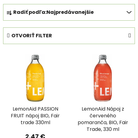
R
Radiť podľa:
Najpredávanejšie
a
d
e
OTVORIŤ FILTER
n
i
V
e
ý
p
p
r
i
o
s
d
p
u
r
k
LemonAid PASSION
LemonAid Nápoj z
o
t
FRUIT nápoj BIO, Fair
červeného
d
o
trade 330ml
pomaranča, BIO, Fair
u
v
Trade, 330 ml
k
2,47 €