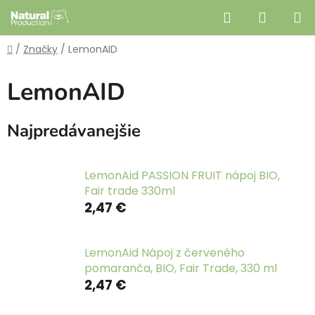
Prejsť
Hľadať
NÁKUP
na
obsah
KOŠÍK
Domov
/
Značky
/
LemonAID
LemonAID
Najpredávanejšie
LemonAid PASSION FRUIT nápoj BIO,
Fair trade 330ml
2,47 €
LemonAid Nápoj z červeného
pomaranča, BIO, Fair Trade, 330 ml
2,47 €