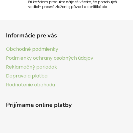
k
Pri každom produkte nájdeš všetko, čo potrebuješ
vedieť- presné zloženie, pôvod a certifikácie.
y
v
ý
Z
p
á
i
Informácie pre vás
p
s
ä
u
Obchodné podmienky
t
Podmienky ochrany osobných údajov
i
Reklamačný poriadok
e
Doprava a platba
Hodnotenie obchodu
Prijímame online platby