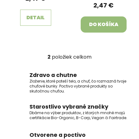
t
2,47 €
o
DETAIL
v
DO KOŠÍKA
2
položiek celkom
O
v
l
Zdravo a chutne
á
Zloženie, ktoré poteší telo, a chuť, čo rozmazná tvoje
d
chuťové bunky. Poctivo vybrané produkty so
skutočnou chuťou.
a
c
Starostlivo vybrané značky
i
e
Dbáme na výber produktov, z ktorých mnohé majú
certifikácie Bio-Organic, B-Corp, Vegan či Fairtrade.
p
r
v
Otvorene a poctivo