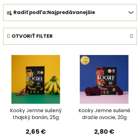
R
Radiť podľa:
Najpredávanejšie
a
d
e
OTVORIŤ FILTER
n
i
V
e
ý
p
p
r
i
o
s
d
p
u
r
k
Kooky Jemne sušený
Kooky Jemne sušené
o
t
thajský banán, 25g
dračie ovocie, 20g
d
o
u
v
2,65 €
2,80 €
k