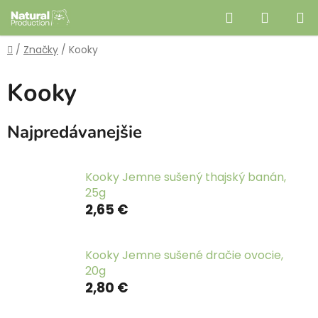
Prejsť
Hľadať
NÁKUP
na
obsah
KOŠÍK
Domov
/
Značky
/
Kooky
Kooky
Najpredávanejšie
Kooky Jemne sušený thajský banán,
25g
2,65 €
Kooky Jemne sušené dračie ovocie,
20g
2,80 €