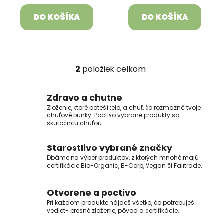
t
DO KOŠÍKA
DO KOŠÍKA
o
v
2
položiek celkom
O
v
l
Zdravo a chutne
á
Zloženie, ktoré poteší telo, a chuť, čo rozmazná tvoje
d
chuťové bunky. Poctivo vybrané produkty so
skutočnou chuťou.
a
c
Starostlivo vybrané značky
i
e
Dbáme na výber produktov, z ktorých mnohé majú
certifikácie Bio-Organic, B-Corp, Vegan či Fairtrade.
p
r
v
Otvorene a poctivo
k
Pri každom produkte nájdeš všetko, čo potrebuješ
vedieť- presné zloženie, pôvod a certifikácie.
y