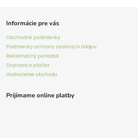
v
ý
Z
p
á
i
Informácie pre vás
p
s
ä
u
Obchodné podmienky
t
Podmienky ochrany osobných údajov
i
Reklamačný poriadok
e
Doprava a platba
Hodnotenie obchodu
Prijímame online platby