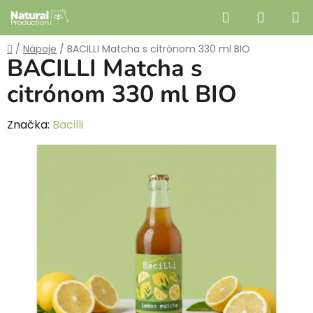
Prejsť
Hľadať
NÁKUP
na
obsah
KOŠÍK
Domov
/
Nápoje
/
BACILLI Matcha s citrónom 330 ml BIO
BACILLI Matcha s
citrónom 330 ml BIO
Značka:
Bacilli