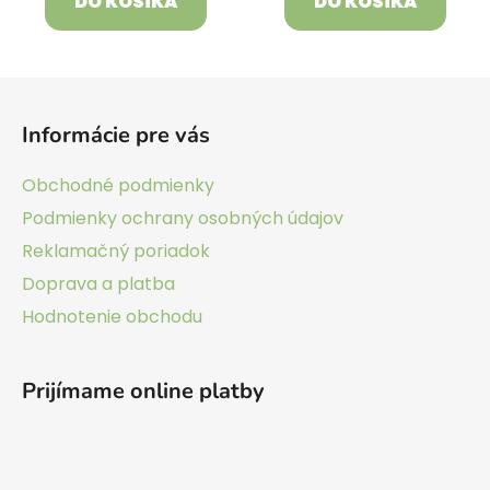
DO KOŠÍKA
DO KOŠÍKA
Z
á
Informácie pre vás
p
ä
Obchodné podmienky
t
Podmienky ochrany osobných údajov
i
Reklamačný poriadok
e
Doprava a platba
Hodnotenie obchodu
Prijímame online platby