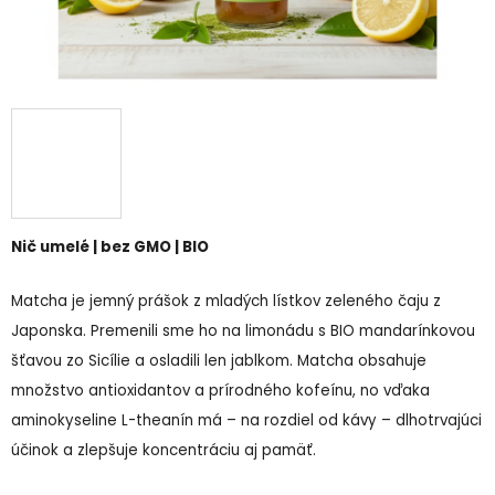
Nič umelé | bez GMO | BIO
Matcha je jemný prášok z mladých lístkov zeleného čaju z
Japonska. Premenili sme ho na limonádu s BIO mandarínkovou
šťavou zo Sicílie a osladili len jablkom. Matcha obsahuje
množstvo antioxidantov a prírodného kofeínu, no vďaka
aminokyseline L-theanín má – na rozdiel od kávy – dlhotrvajúci
účinok a zlepšuje koncentráciu aj pamäť.