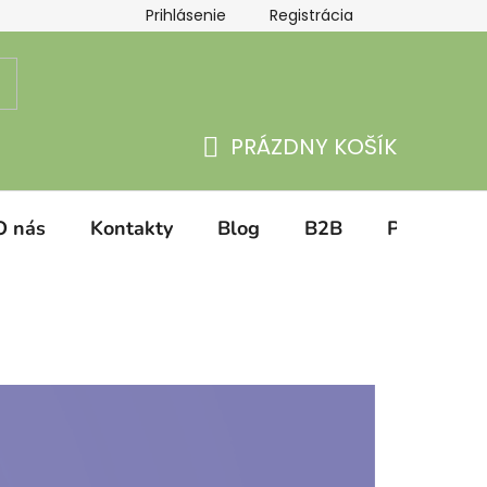
Prihlásenie
Registrácia
atba
Hodnotenie obchodu
PRÁZDNY KOŠÍK
NÁKUPNÝ
KOŠÍK
O nás
Kontakty
Blog
B2B
Prihlásenie