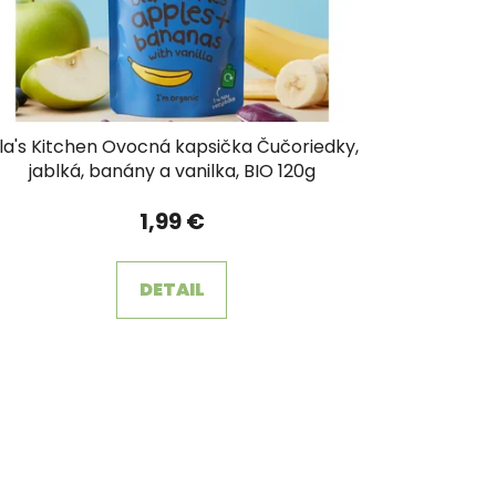
t
o
v
lla's Kitchen Ovocná kapsička Čučoriedky,
jablká, banány a vanilka, BIO 120g
1,99 €
DETAIL