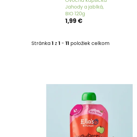
Ovocná kapsička
Jahody a jablká,
BIO 120g
1,99 €
Stránka
1
z
1
-
11
položiek celkom
V
ý
p
i
s
p
r