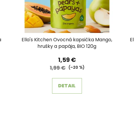
a
Ella's Kitchen Ovocná kapsička Mango,
E
hrušky a papája, BIO 120g
1,59 €
1,99 €
(–20 %)
DETAIL