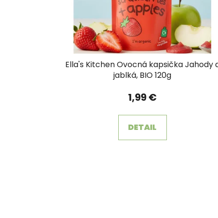
o
d
u
k
t
Ella's Kitchen Ovocná kapsička Jahody 
o
jablká, BIO 120g
v
1,99 €
DETAIL