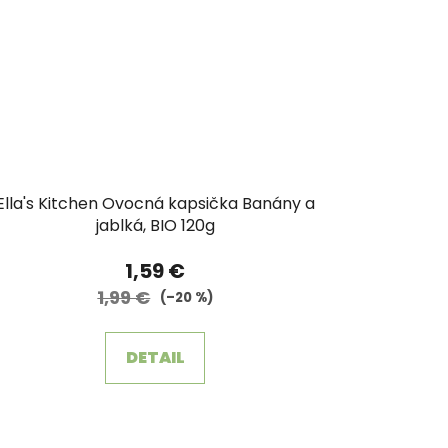
Ella's Kitchen Ovocná kapsička Banány a
jablká, BIO 120g
1,59 €
1,99 €
(–20 %)
DETAIL