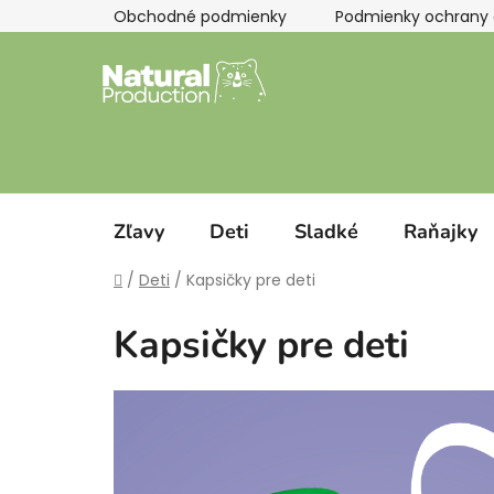
Prejsť
Obchodné podmienky
Podmienky ochrany 
na
obsah
Zľavy
Deti
Sladké
Raňajky
Domov
/
Deti
/
Kapsičky pre deti
Kapsičky pre deti