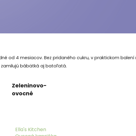
é od 4 mesiacov. Bez pridaného cukru, v praktickom balení na
si zamilujú bábätká aj batoľatá.
Zeleninovo-
ovocné
Ella's Kitchen