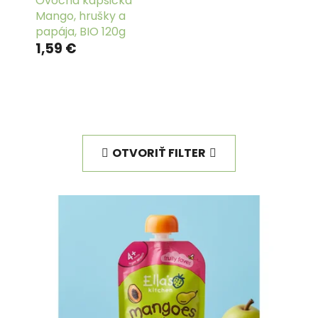
Ovocná kapsička
Mango, hrušky a
papája, BIO 120g
1,59 €
OTVORIŤ FILTER