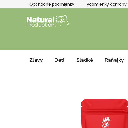
Prejsť
Obchodné podmienky
Podmienky ochrany 
na
obsah
Zľavy
Deti
Sladké
Raňajky