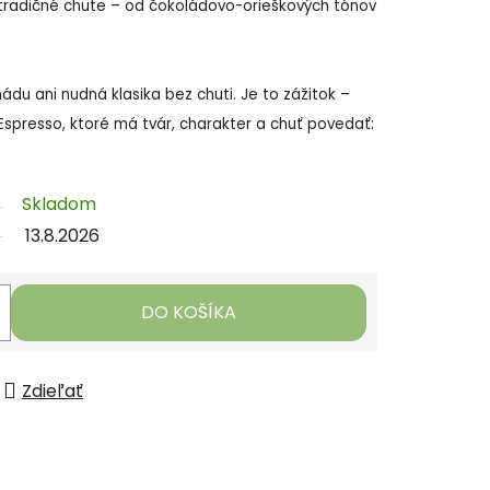
etradičné chute – od čokoládovo-orieškových tónov
nádu ani nudná klasika bez chuti. Je to zážitok –
Espresso, ktoré má tvár, charakter a chuť povedať:
Skladom
13.8.2026
DO KOŠÍKA
Zdieľať