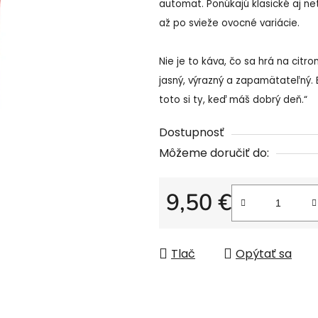
automat. Ponúkajú klasické aj n
až po svieže ovocné variácie.
Nie je to káva, čo sa hrá na citro
jasný, výrazný a zapamätateľný. 
toto si ty, keď máš dobrý deň.“
Dostupnosť
Môžeme doručiť do:
9,50 €
Jednotková cena:
Tlač
Opýtať sa