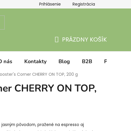
Prihlásenie
Registrácia
atba
Hodnotenie obchodu
PRÁZDNY KOŠÍK
NÁKUPNÝ
KOŠÍK
O nás
Kontakty
Blog
B2B
Prihlásenie
ooster's Corner CHERRY ON TOP, 200 g
rner CHERRY ON TOP,
s jasným pôvodom, pražené na espresso aj