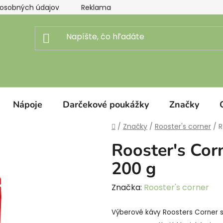
osobných údajov
Reklamačný poriadok
Doprava a pl
Nápoje
Darčekové poukážky
Značky
Domov
/
Značky
/
Rooster's corner
/
R
Rooster's Co
200 g
Značka:
Rooster's corner
Výberové kávy Roosters Corner 