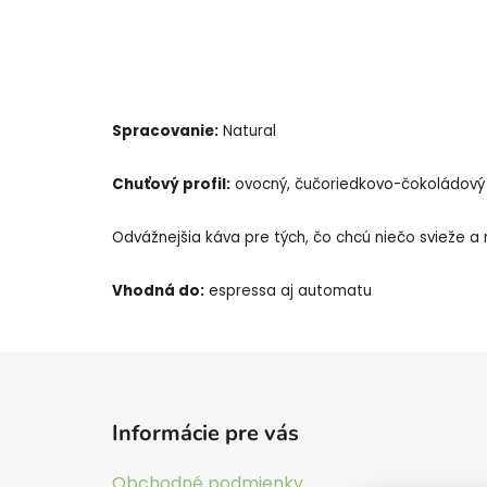
Spracovanie:
Natural
Chuťový profil:
ovocný, čučoriedkovo-čokoládový
Odvážnejšia káva pre tých, čo chcú niečo svieže a
Vhodná do:
espressa aj automatu
Z
á
Informácie pre vás
p
ä
Obchodné podmienky