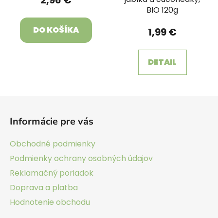
BIO 120g
DO KOŠÍKA
1,99 €
DETAIL
Z
á
Informácie pre vás
p
ä
Obchodné podmienky
t
Podmienky ochrany osobných údajov
i
Reklamačný poriadok
e
Doprava a platba
Hodnotenie obchodu