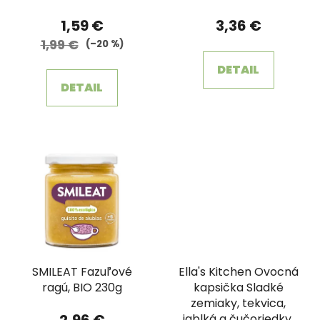
1,59 €
3,36 €
1,99 €
(–20 %)
DETAIL
DETAIL
SMILEAT Fazuľové
Ella's Kitchen Ovocná
ragú, BIO 230g
kapsička Sladké
zemiaky, tekvica,
2,96 €
jablká a čučoriedky,