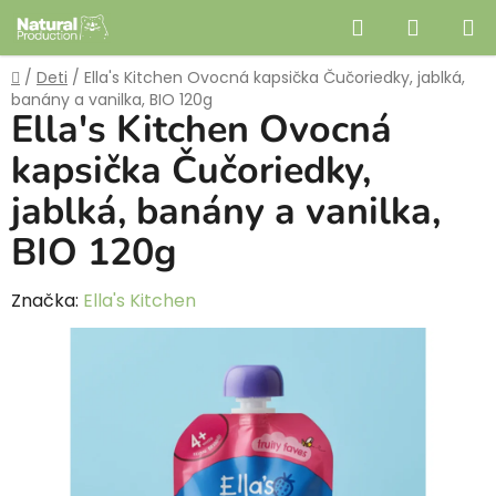
Prejsť
Hľadať
NÁKUP
na
obsah
KOŠÍK
Domov
/
Deti
/
Ella's Kitchen Ovocná kapsička Čučoriedky, jablká,
banány a vanilka, BIO 120g
Ella's Kitchen Ovocná
kapsička Čučoriedky,
jablká, banány a vanilka,
BIO 120g
Značka:
Ella's Kitchen