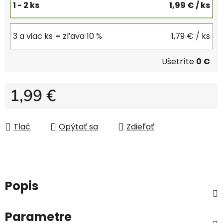
1 - 2 ks
1,99 €
/ ks
3 a viac ks = zľava 10 %
1,79 €
/ ks
Ušetríte
0 €
1,99 €
Jednotková cena:
Tlač
Opýtať sa
Zdieľať
Popis
Parametre