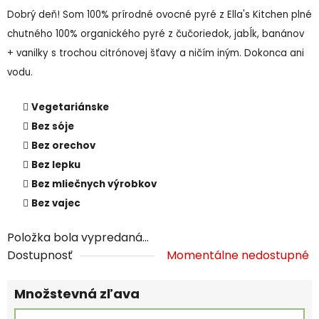
Dobrý deň! Som 100% prírodné ovocné pyré z Ella's Kitchen plné
chutného 100% organického pyré z čučoriedok, jabĺk, banánov
+ vanilky s trochou citrónovej šťavy a ničím iným. Dokonca ani
vodu.
Vegetariánske
Bez sóje
Bez orechov
Bez lepku
Bez mliečnych výrobkov
Bez vajec
Položka bola vypredaná…
Dostupnosť
Momentálne nedostupné
Množstevná zľava