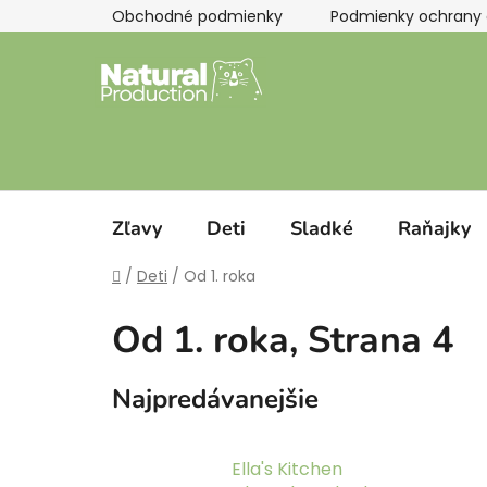
Prejsť
Obchodné podmienky
Podmienky ochrany 
na
obsah
Zľavy
Deti
Sladké
Raňajky
Domov
/
Deti
/
Od 1. roka
Od 1. roka
, Strana 4
Najpredávanejšie
Ella's Kitchen