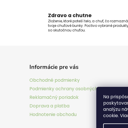
Zdravo a chutne
Zloženie, ktoré poteší telo, a chuť, čo rozmazná
tvoje chuťové bunky. Poctivo vybrané produkt
so skutočnou chuťou.
Z
á
Informácie pre vás
p
ä
Obchodné podmienky
t
Podmienky ochrany osobných údajov
i
Na prispôs
Reklamačný poriadok
e
poskytovan
Doprava a platba
analýzu ná
Hodnotenie obchodu
cookie. Via