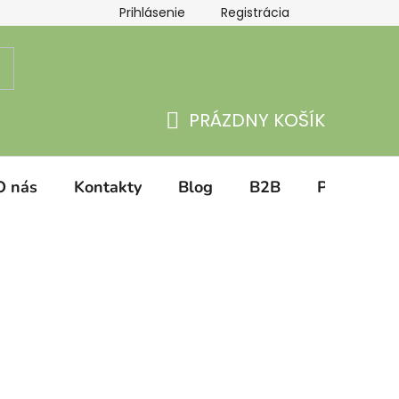
Prihlásenie
Registrácia
atba
Hodnotenie obchodu
PRÁZDNY KOŠÍK
NÁKUPNÝ
KOŠÍK
O nás
Kontakty
Blog
B2B
Prihlásenie