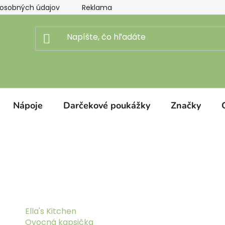
osobných údajov
Reklamačný poriadok
Doprava a pl
Nápoje
Darčekové poukážky
Značky
Ella's Kitchen
Ovocná kapsička