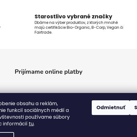
Starostlivo vybrané značky
Dbáme na výber produktov, z ktorých mnohé
y
majú certifikácie Bio-Organic, B-Corp, Vegan či
Fairtrade.
Prijímame online platby
obenie obsahu a reklám,
Odmietnuť
ie funkcií sociálnych médií a
vštevnosti používame súbory
c informácií
tu
.