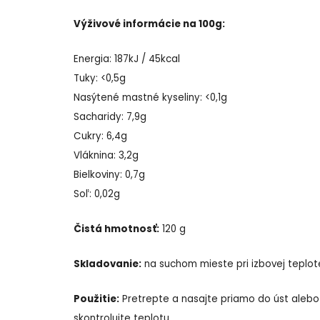
Výživové informácie na 100g:
Energia: 187kJ / 45kcal
Tuky: <0,5g
Nasýtené mastné kyseliny: <0,1g
Sacharidy: 7,9g
Cukry: 6,4g
Vláknina: 3,2g
Bielkoviny: 0,7g
Soľ: 0,02g
Čistá hmotnosť:
120 g
Skladovanie:
na suchom mieste pri izbovej teplote
Použitie:
Pretrepte a nasajte priamo do úst alebo 
skontrolujte teplotu.