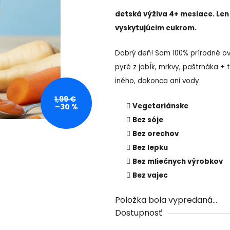
detská výživa 4+ mesiace. Len
vyskytujúcim cukrom.
Dobrý deň! Som 100% prírodné ovo
pyré z jabĺk, mrkvy, paštrnáka + 
iného, dokonca ani vody.
1,99 €
Vegetariánske
–30 %
Bez sóje
Bez orechov
Bez lepku
Bez mliečnych výrobkov
Bez vajec
Položka bola vypredaná…
Dostupnosť