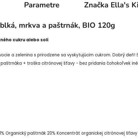
Parametre
Značka
Ella's K
ablká, mrkva a paštrnák, BIO 120g
aného cukru alebo soli
ocie a zelenina s prirodzene sa vyskytujúcim cukrom. Dobrý deň! S
, paštrnáka + troška citrónovej šťavy - bez pridania čohokoľvek in
1% Organický paštrnák 20% Koncentrát organickej citrónovej šťav