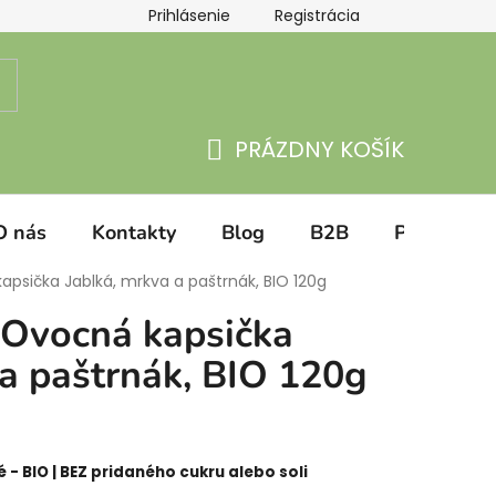
Prihlásenie
Registrácia
atba
Hodnotenie obchodu
PRÁZDNY KOŠÍK
NÁKUPNÝ
KOŠÍK
O nás
Kontakty
Blog
B2B
Prihlásenie
kapsička Jablká, mrkva a paštrnák, BIO 120g
n Ovocná kapsička
 a paštrnák, BIO 120g
 - BIO | BEZ pridaného cukru alebo soli