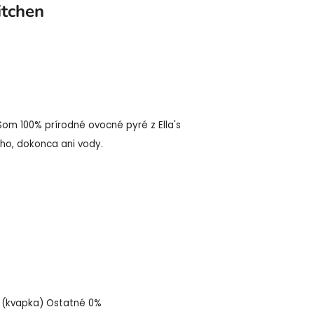
itchen
om 100% prírodné ovocné pyré z Ella's
ého, dokonca ani vody.
y (kvapka) Ostatné 0%