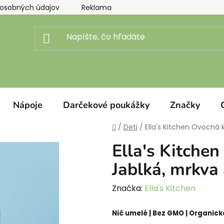
osobných údajov
Reklamačný poriadok
Doprava a pl
Nápoje
Darčekové poukážky
Značky
Domov
/
Deti
/
Ella's Kitchen Ovocná 
Ella's Kitche
Jablká, mrkva
Značka:
Ella's Kitchen
Nič umelé | Bez GMO | Organické