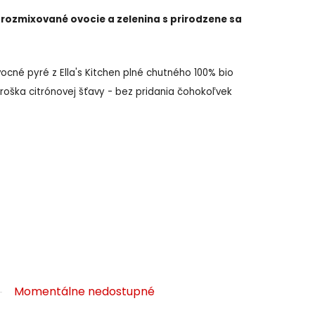
 rozmixované ovocie a zelenina s prirodzene sa
cné pyré z Ella's Kitchen plné chutného 100% bio
troška citrónovej šťavy - bez pridania čohokoľvek
Momentálne nedostupné