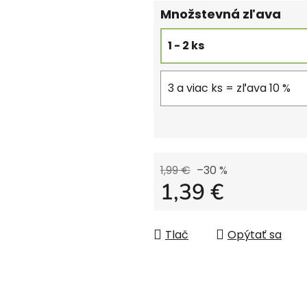
Množstevná zľava
1 - 2 ks
3 a viac ks = zľava 10 %
1,99 €
–30 %
1,39 €
Jednotková cena:
Tlač
Opýtať sa