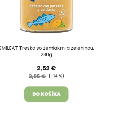
SMILEAT Treska so zemiakmi a zeleninou,
230g
2,52 €
2,96 €
(–14 %)
DO KOŠÍKA