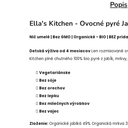
Popis
Ella's Kitchen - Ovocné pyré J
Nič umelé | Bez GMO | Organické - BIO | BEZ prid
Detská výživa od 4 mesiacov
Len rozmixované ov
Kitchen plné chutného 100% bio pyré z jabĺk, mrkvy
Vegetariánske
Bez sóje
Bez orechov
Bez lepku
Bez mliečnych výrobkov
Bez vajec
Zloženie:
Organické jablká 49% Organická mrkva 3