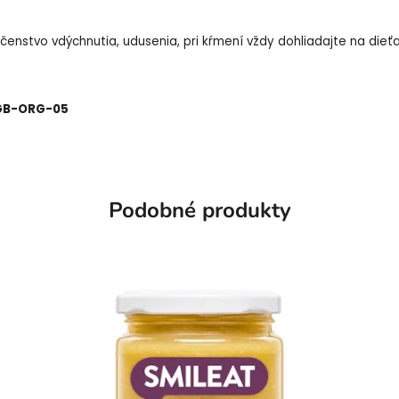
nstvo vdýchnutia, udusenia, pri kŕmení vždy dohliadajte na dieťa. 
O GB-ORG-05
Podobné produkty