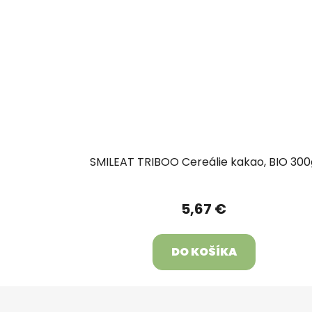
SMILEAT TRIBOO Cereálie kakao, BIO 300
5,67 €
DO KOŠÍKA
Z