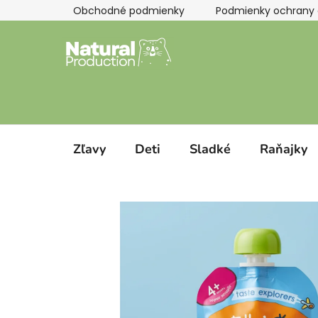
Prejsť
Obchodné podmienky
Podmienky ochrany 
na
obsah
Zľavy
Deti
Sladké
Raňajky