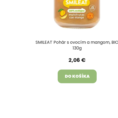
SMILEAT Pohár s ovocím a mangom, BI
130g
2,06 €
DO KOŠÍKA