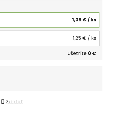
1,39 €
/ ks
1,25 €
/ ks
Ušetríte
0 €
Zdieľať