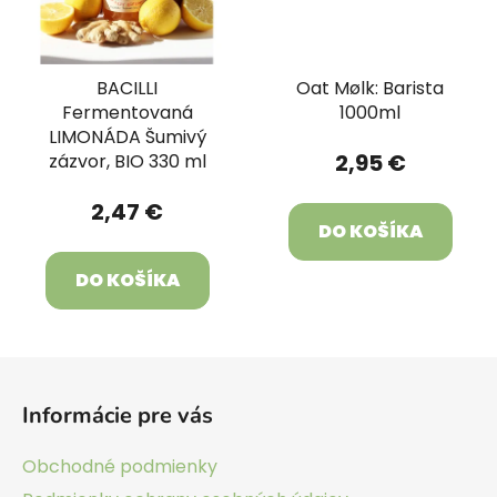
BACILLI
Oat Mølk: Barista
Fermentovaná
1000ml
LIMONÁDA Šumivý
2,95 €
zázvor, BIO 330 ml
2,47 €
DO KOŠÍKA
DO KOŠÍKA
Z
á
Informácie pre vás
p
ä
Obchodné podmienky
t