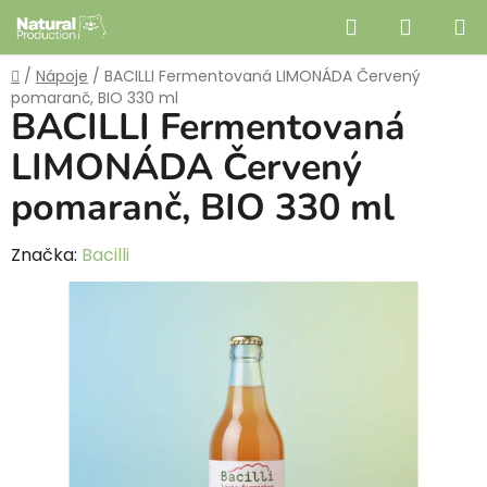
Prejsť
Hľadať
NÁKUP
na
obsah
KOŠÍK
Domov
/
Nápoje
/
BACILLI Fermentovaná LIMONÁDA Červený
pomaranč, BIO 330 ml
BACILLI Fermentovaná
LIMONÁDA Červený
pomaranč, BIO 330 ml
Značka:
Bacilli