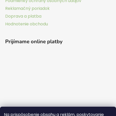
Podmienky ochrany osobných údajov
i
Reklamačný poriadok
e
Doprava a platba
Hodnotenie obchodu
Prijímame online platby
Na prispôsobenie obsahu a reklám, poskytovanie