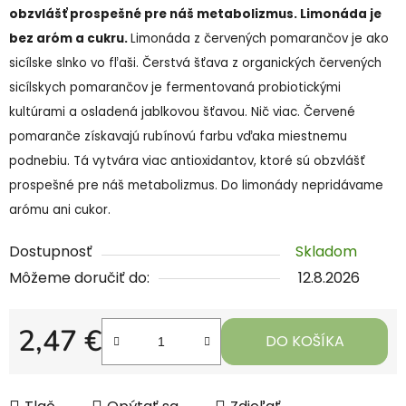
obzvlášť prospešné pre náš metabolizmus. Limonáda je
bez aróm a cukru.
Limonáda z červených pomarančov je ako
sicílske slnko vo fľaši. Čerstvá šťava z organických červených
sicílskych pomarančov je fermentovaná probiotickými
kultúrami a osladená jablkovou šťavou. Nič viac. Červené
pomaranče získavajú rubínovú farbu vďaka miestnemu
podnebiu. Tá vytvára viac antioxidantov, ktoré sú obzvlášť
prospešné pre náš metabolizmus. Do limonády nepridávame
arómu ani cukor.
Dostupnosť
Skladom
Môžeme doručiť do:
12.8.2026
2,47 €
DO KOŠÍKA
Jednotková cena: