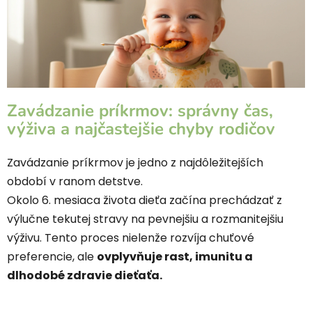
č
l
á
n
k
o
Zavádzanie príkrmov: správny čas,
v
výživa a najčastejšie chyby rodičov
Zavádzanie príkrmov je jedno z najdôležitejších
období v ranom detstve.
Okolo 6. mesiaca života dieťa začína prechádzať z
výlučne tekutej stravy na pevnejšiu a rozmanitejšiu
výživu. Tento proces nielenže rozvíja chuťové
preferencie, ale
ovplyvňuje rast, imunitu a
dlhodobé zdravie dieťaťa.