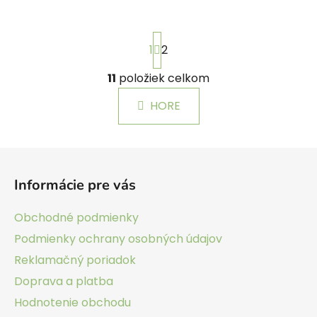
S
1
2
t
r
á
11
položiek celkom
O
n
v
k
HORE
l
o
á
v
a
d
Z
n
a
á
i
c
Informácie pre vás
e
p
i
e
ä
Obchodné podmienky
p
t
Podmienky ochrany osobných údajov
r
i
v
Reklamačný poriadok
e
k
Doprava a platba
y
v
Hodnotenie obchodu