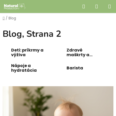
Prejsť
Hľadať
NÁKUP
na
obsah
KOŠÍK
Domov
/
Blog
Blog
, Strana 2
Deti: príkrmy a
Zdravé
výživa
maškrty a
sladkosti
Nápoje a
Barista
hydratácia
V
ý
p
i
s