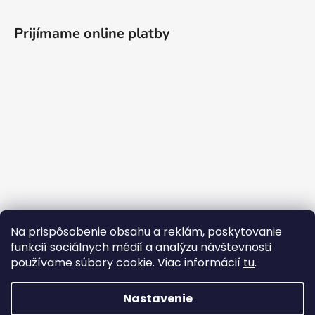
ý
p
i
Prijímame online platby
s
u
Na prispôsobenie obsahu a reklám, poskytovanie
funkcií sociálnych médií a analýzu návštevnosti
používame súbory cookie. Viac informácií
tu
.
Nastavenie